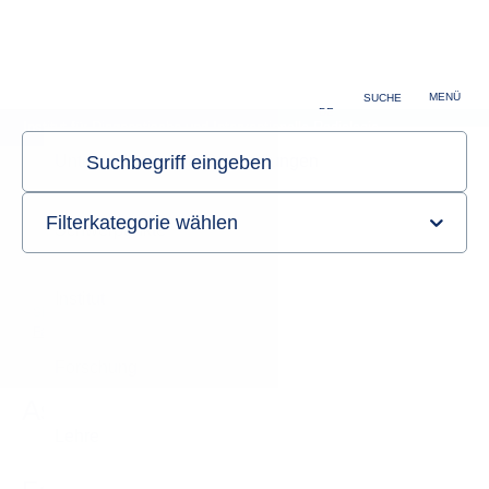
MENÜ
SUCHE
DE
Institut für Diagnostische und Interventionelle Radiologie
Sie sind hier:
Startseite
Institut
Direktor & Team
Fach- und Assistenzärzte
Assistenzärztinnen und -ärzte