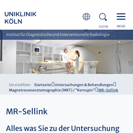
MENÜ
SUCHE
DE
Institut für Diagnostische und Interventionelle Radiologie
Sie sind hier:
Startseite
Untersuchungen & Behandlungen
Magnetresonanztomographie (MRT) / "Kernspin"
MR-Sellink
MR-Sellink
Alles was Sie zu der Untersuchung