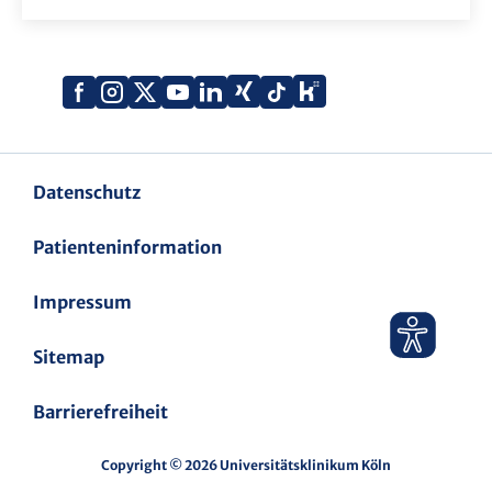
Xing
Kununu
Facebook
Instagram
X
YouTube
LinkedIn
Tiktok
(Twitter)
Datenschutz
Patienteninformation
Impressum
Sitemap
Barrierefreiheit
Copyright © 2026 Universitätsklinikum Köln